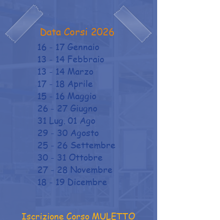
Data Corsi 2026
16 - 17 Gennaio
13 - 14 Febbraio
13 - 14 Marzo
17 - 18 Aprile
15 - 16 Maggio
26 - 27 Giugno
31 Lug. 01 Ago
29 - 30 Agosto
25 - 26 Settembre
30 - 31 Ottobre
27 - 28 Novembre
18 - 19 Dicembre
Iscrizione Corso MULETTO